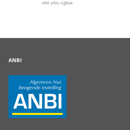
nihil urbis vigiliae.
ANBI