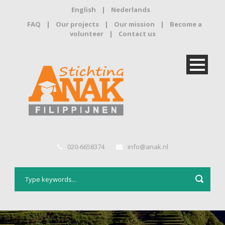
English
|
Nederlands
FAQ
|
Our projects
|
Our mission
|
Become a
volunteer
|
Contact us
020-6658374
info@anak.nl