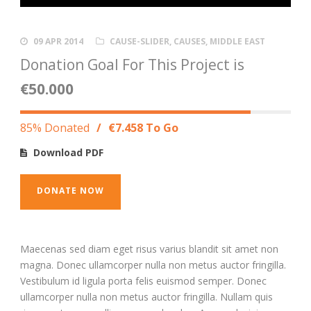
09 APR 2014
CAUSE-SLIDER
,
CAUSES
,
MIDDLE EAST
Donation Goal For This Project is
€50.000
85% Donated
/
€7.458 To Go
Download PDF
DONATE NOW
Maecenas sed diam eget risus varius blandit sit amet non
magna. Donec ullamcorper nulla non metus auctor fringilla.
Vestibulum id ligula porta felis euismod semper. Donec
ullamcorper nulla non metus auctor fringilla. Nullam quis