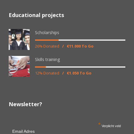
Educational projects
Scholarships
26% Donated
/
€11.000 To Go
Skills training
12% Donated
/
€1.050 To Go
Newsletter?
*
Verplicht veld
Email Adres