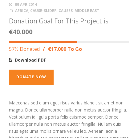
09 APR 2014
AFRICA
,
CAUSE-SLIDER
,
CAUSES
,
MIDDLE EAST
Donation Goal For This Project is
€40.000
57% Donated
/
€17.000 To Go
Download PDF
DONATE NOW
Maecenas sed diam eget risus varius blandit sit amet non
magna. Donec ullamcorper nulla non metus auctor fringilla.
Vestibulum id ligula porta felis euismod semper. Donec
ullamcorper nulla non metus auctor fringilla. Nullam quis
risus eget urna mollis ornare vel eu leo. Aenean lacinia