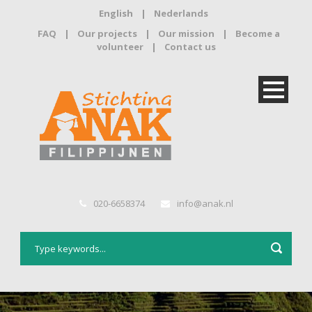
English
|
Nederlands
FAQ
|
Our projects
|
Our mission
|
Become a
volunteer
|
Contact us
020-6658374
info@anak.nl