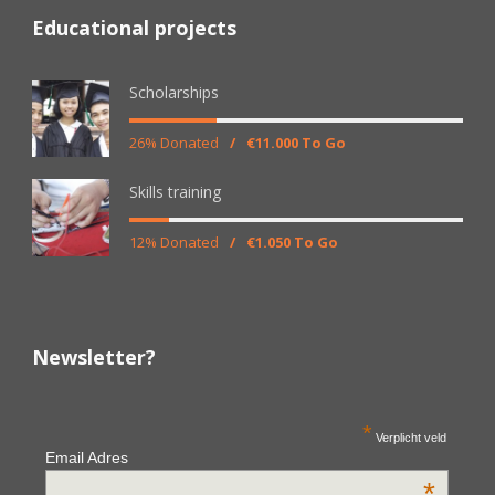
Educational projects
Scholarships
26% Donated
/
€11.000 To Go
Skills training
12% Donated
/
€1.050 To Go
Newsletter?
*
Verplicht veld
Email Adres
*